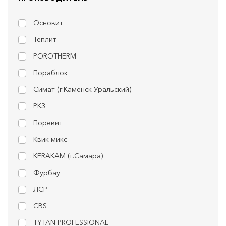
Основит
Теплит
POROTHERM
Пораблок
Симат (г.Каменск-Уральский)
РКЗ
Поревит
Квик микс
KERAKAM (г.Самара)
Фурбау
ЛСР
CBS
TYTAN PROFESSIONAL