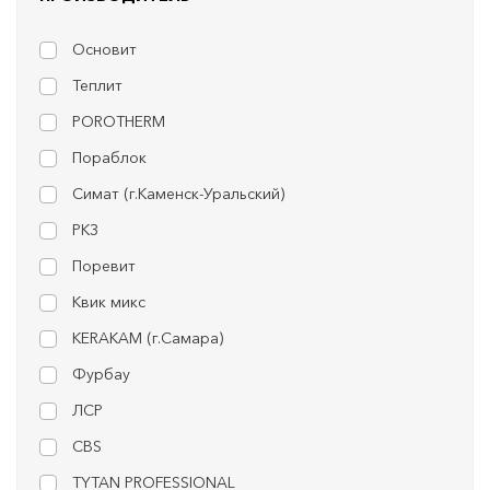
Основит
Теплит
POROTHERM
Пораблок
Симат (г.Каменск-Уральский)
РКЗ
Поревит
Квик микс
KERAKAM (г.Самара)
Фурбау
ЛСР
CBS
TYTAN PROFESSIONAL