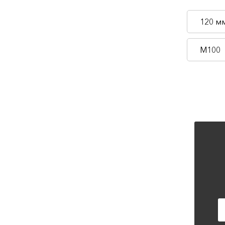
120 м
М100