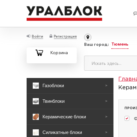
Войти
Регистрация
Тюмень
Ваш город:
Корзина
Главн
Газоблоки
>
Керам
Твинблоки
>
ПРОИ
Керамические блоки
>
Ф
Силикатные блоки
>