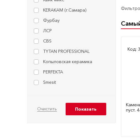
Фильтров
KERAKAM (г.Самара)
Фурбау
Самы
ЛСР
CBS
Код: 
TYTAN PROFESSIONAL
Копыловская керамика
PERFEKTA
Smesit
Камен