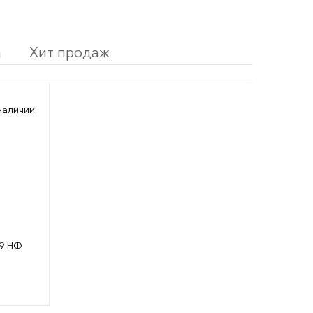
а
Хит продаж
наличии
,9 НФ
внить