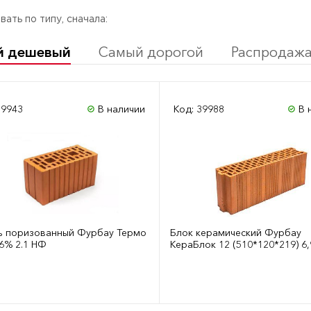
ать по типу, сначала:
й дешевый
Самый дорогой
Распродаж
39943
В наличии
Код: 39988
В 
ь поризованный Фурбау Термо
Блок керамический Фурбау
пуст. 46% 2.1 НФ
КераБлок 12 (510*120*219) 6
Сравнить
Сра