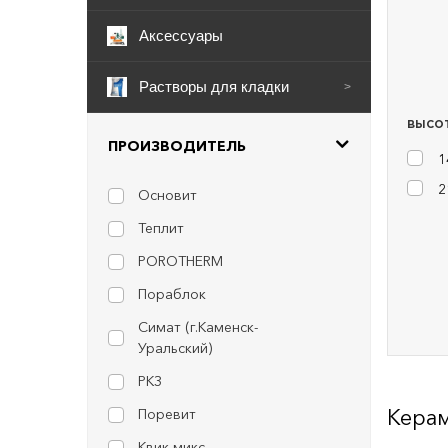
Аксессуары
Растворы для кладки
>
ВЫСОТ
ПРОИЗВОДИТЕЛЬ
1
2
Основит
Теплит
POROTHERM
Пораблок
Симат (г.Каменск-
Уральский)
РКЗ
Керам
Поревит
Квик микс