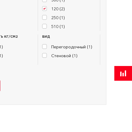
120 (
2
)
250 (
1
)
510 (
1
)
Ь КГ/СМ2
ВИД
1
)
Перегородочный (
1
)
1
)
Стеновой (
1
)