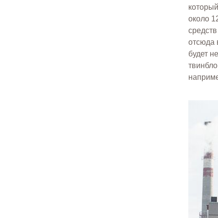
который
около 1
средств
отсюда 
будет н
твинбло
наприме