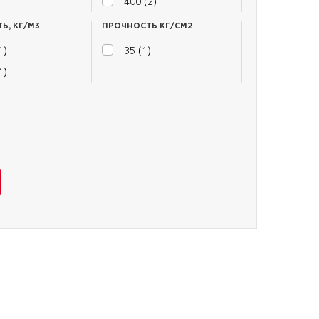
400 (
2
)
Ь, КГ/М3
ПРОЧНОСТЬ КГ/СМ2
1
)
35 (
1
)
1
)