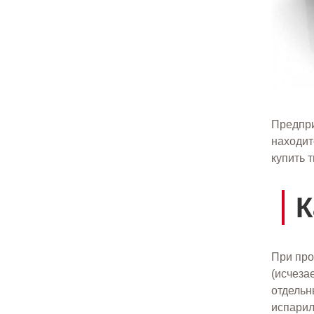
Предпри
находит
купить 
К
При про
(исчеза
отдельн
испарил