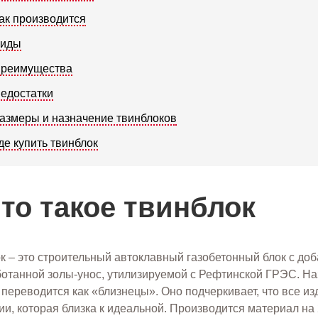
ак производится
иды
реимущества
едостатки
азмеры и назначение твинблоков
де купить твинблок
то такое твинблок
к – это строительный автоклавный газобетонный блок с до
отанной золы-унос, утилизируемой с Рефтинской ГРЭС. Наз
 переводится как «близнецы». Оно подчеркивает, что все изд
ии, которая близка к идеальной. Производится материал на