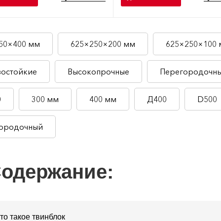
50×400 мм
625×250×200 мм
625×250×100
остойкие
Высокопрочные
Перегородочны
0
300 мм
400 мм
Д400
D500
ородочный
одержание:
то такое твинблок