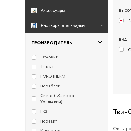
Аксессуары
ВЫСОТ
2
Растворы для кладки
>
ВИД
ПРОИЗВОДИТЕЛЬ
С
Основит
Теплит
POROTHERM
Пораблок
Симат (г.Каменск-
Уральский)
Твин
РКЗ
Поревит
Фильтров
Квик микс