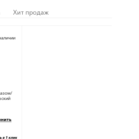
а
Хит продаж
наличии
пазом/
вский
внить
ь в 1 клик