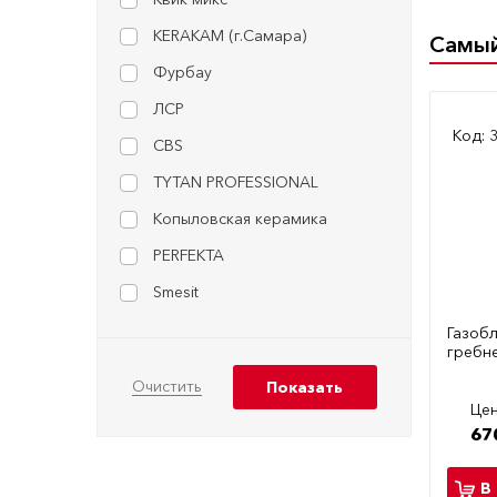
KERAKAM (г.Самара)
Самы
Фурбау
ЛСР
Код: 
CBS
TYTAN PROFESSIONAL
Копыловская керамика
PERFEKTA
Smesit
Газобл
гребн
Цен
67
В