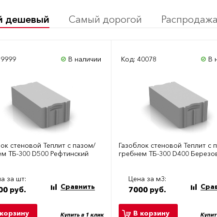
й дешевый
Самый дорогой
Распродаж
39999
В наличии
Код: 40078
В 
ок стеновой Теплит с пазом/
Газоблок стеновой Теплит с 
ем ТБ-300 D500 Рефтинский
гребнем ТБ-300 D400 Березо
а за шт:
Цена за м3:
Сравнить
Сра
00 руб.
7000 руб.
 корзину
В корзину
Купить в 1 клик
Купит