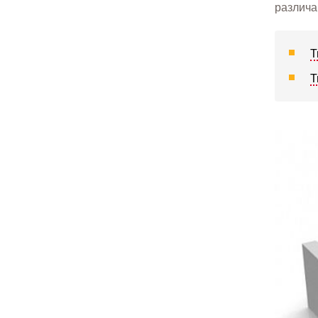
различа
Т
Т