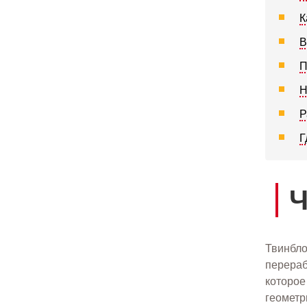
К
В
П
Н
Р
Г
Ч
Твинбло
перераб
которое
геометр