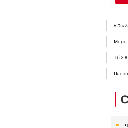
625×2
Мороз
Тб 20
Перег
С
Ч