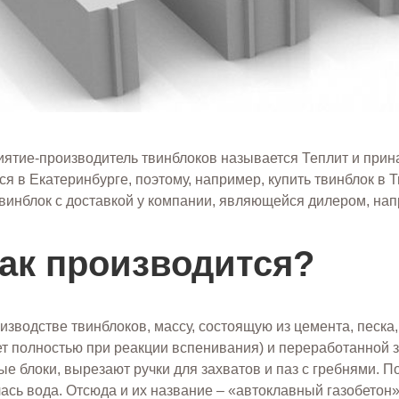
ятие-производитель твинблоков называется Теплит и прин
ся в Екатеринбурге, поэтому, например, купить твинблок в 
твинблок с доставкой у компании, являющейся дилером, на
ак производится?
изводстве твинблоков, массу, состоящую из цемента, песка
ет полностью при реакции вспенивания) и переработанной 
ые блоки, вырезают ручки для захватов и паз с гребнями. П
ась вода. Отсюда и их название – «автоклавный газобетон»