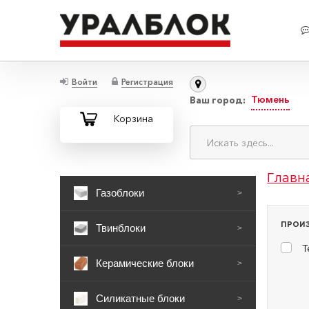
Войти
Регистрация
Тюмень
Ваш город:
Корзина
Главн
Газоблоки
>
ПРОИ
Твинблоки
>
Т
Керамические блоки
>
Силикатные блоки
>