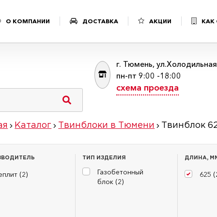
О КОМПАНИИ
ДОСТАВКА
АКЦИИ
КАК
г. Тюмень, ул.Холодильна
пн-пт 9:00 -18:00
схема проезда
ая
Каталог
Твинблоки в Тюмени
Твинблок 6
ЗВОДИТЕЛЬ
ТИП ИЗДЕЛИЯ
ДЛИНА, М
Газобетонный
еплит (
2
)
625 (
блок (
2
)