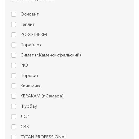
Основит
Теплит
POROTHERM
Пораблок
Симат (г.Каменск-Уральский)
РКЗ
Поревит
Квик микс
KERAKAM (г.Самара)
Фурбау
ЛСР
CBS
TYTAN PROFESSIONAL