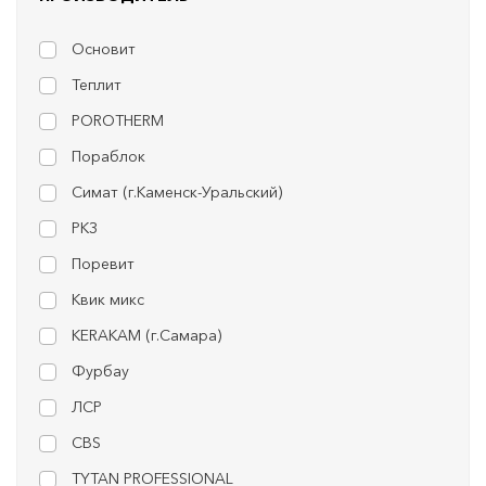
Основит
Теплит
POROTHERM
Пораблок
Симат (г.Каменск-Уральский)
РКЗ
Поревит
Квик микс
KERAKAM (г.Самара)
Фурбау
ЛСР
CBS
TYTAN PROFESSIONAL