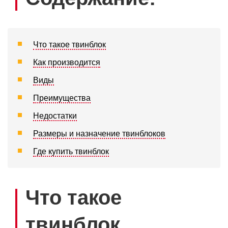
Что такое твинблок
Как производится
Виды
Преимущества
Недостатки
Размеры и назначение твинблоков
Где купить твинблок
Что такое
твинблок