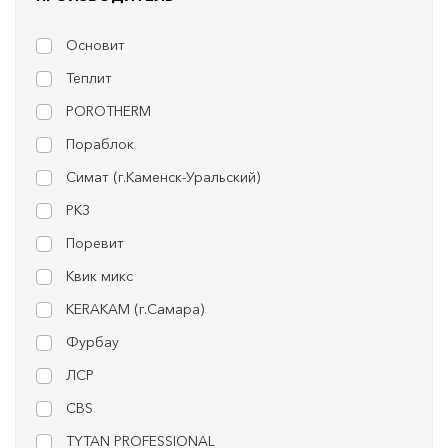
Основит
Теплит
POROTHERM
Пораблок
Симат (г.Каменск-Уральский)
РКЗ
Поревит
Квик микс
KERAKAM (г.Самара)
Фурбау
ЛСР
CBS
TYTAN PROFESSIONAL