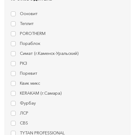
Основит
Теплит
POROTHERM
Пораблок
Симат (г.Каменск-Уральский)
РКЗ
Поревит
Квик микс
KERAKAM (г.Самара)
Фурбау
ЛСР
CBS
TYTAN PROFESSIONAL