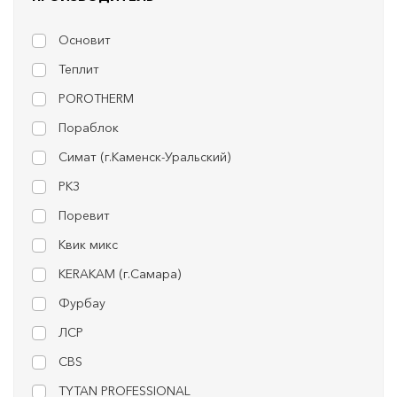
Основит
Теплит
POROTHERM
Пораблок
Симат (г.Каменск-Уральский)
РКЗ
Поревит
Квик микс
KERAKAM (г.Самара)
Фурбау
ЛСР
CBS
TYTAN PROFESSIONAL