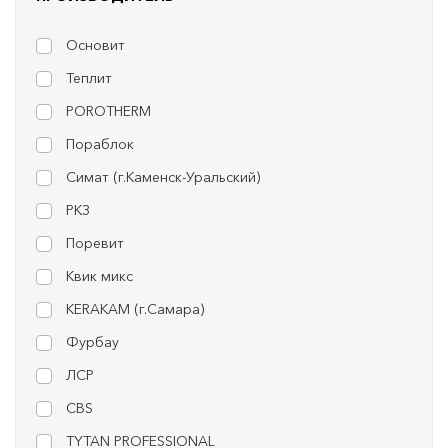
Основит
Теплит
POROTHERM
Пораблок
Симат (г.Каменск-Уральский)
РКЗ
Поревит
Квик микс
KERAKAM (г.Самара)
Фурбау
ЛСР
CBS
TYTAN PROFESSIONAL