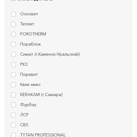
Основит
Теплит
POROTHERM
Пораблок
Симат (г.Каменск-Уральский)
РКЗ
Поревит
Квик микс
KERAKAM (г.Самара)
Фурбау
ЛСР
CBS
TYTAN PROFESSIONAL