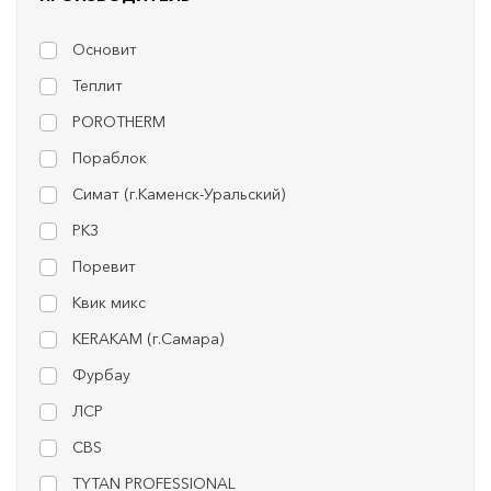
Основит
Теплит
POROTHERM
Пораблок
Симат (г.Каменск-Уральский)
РКЗ
Поревит
Квик микс
KERAKAM (г.Самара)
Фурбау
ЛСР
CBS
TYTAN PROFESSIONAL