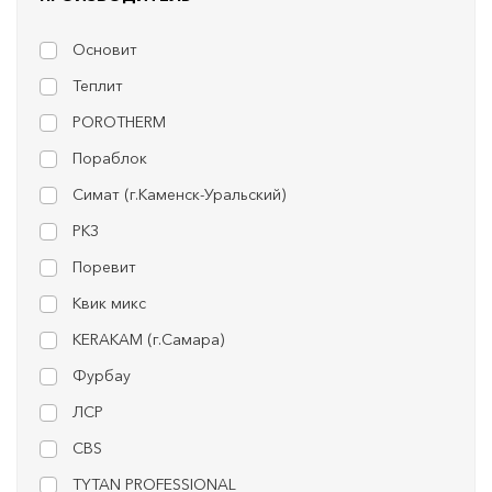
Основит
Теплит
POROTHERM
Пораблок
Симат (г.Каменск-Уральский)
РКЗ
Поревит
Квик микс
KERAKAM (г.Самара)
Фурбау
ЛСР
CBS
TYTAN PROFESSIONAL