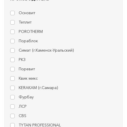
Основит
Теплит
POROTHERM
Пораблок
Симат (г.Каменск-Уральский)
РКЗ
Поревит
Квик микс
KERAKAM (г.Самара)
Фурбау
ЛСР
CBS
TYTAN PROFESSIONAL